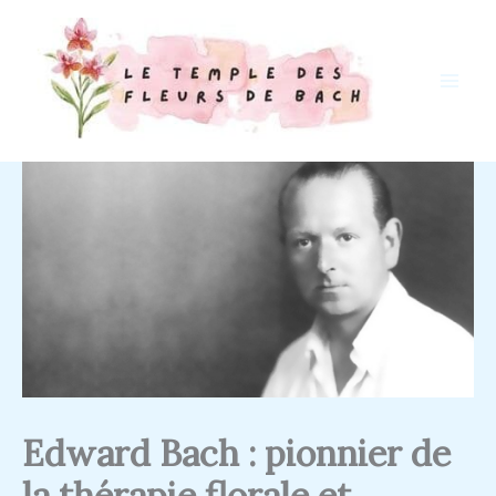
Skip
to
content
Edward Bach : pionnier de
la thérapie florale et